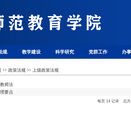
法规
教学建设
科学研究
党群工作
办
页
政策法规
上级政策法规
教师法
理要点
每页
14
记录
总